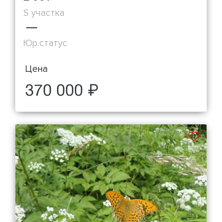
S участка
—
Юр.статус
Цена
370 000 ₽