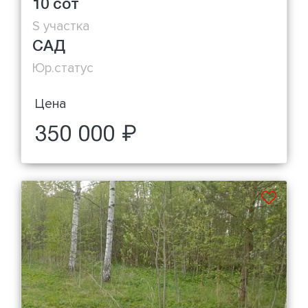
10 сот
S участка
САД
Юр.статус
Цена
350 000 ₽