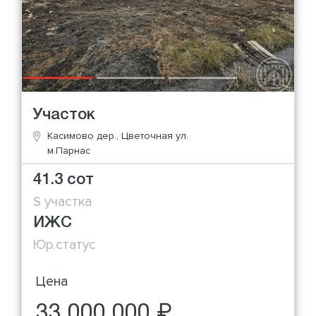
Участок
Касимово дер., Цветочная ул.
м.Парнас
41.3 сот
S участка
ИЖС
Юр.статус
Цена
33 000 000 ₽