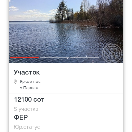
Участок
Яркое пос.
м.Парнас
12100 сот
S участка
ФЕР
Юр.статус