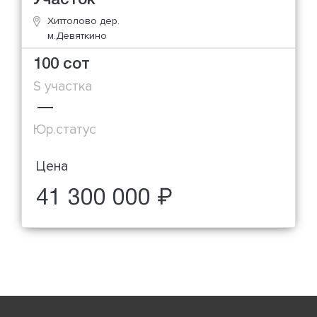
Хиттолово дер.
м.Девяткино
100 сот
S участка
—
Юр.статус
Цена
41 300 000 ₽