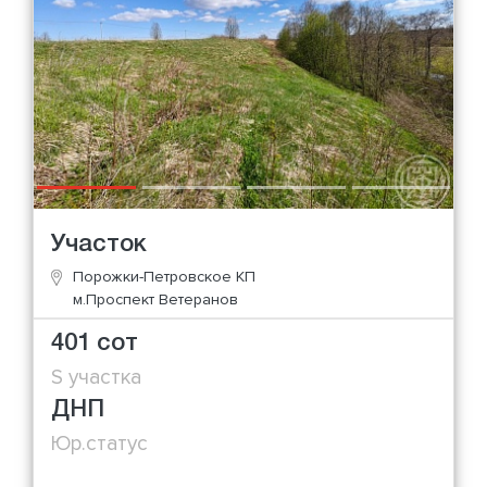
Участок
Порожки-Петровское КП
м.Проспект Ветеранов
401 сот
S участка
ДНП
Юр.статус