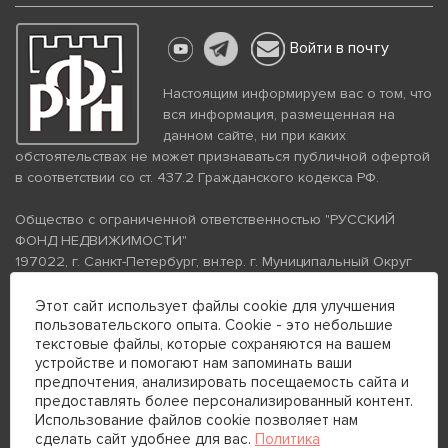
Войти в почту
Настоящим информируем вас о том, что
вся информация, размещенная на
данном сайте, ни при каких
обстоятельствах не может признаваться публичной офертой
в соответствии со ст. 437.2 Гражданского кодекса РФ.
Общество с ограниченной ответственностью "РУССКИЙ
ФОНД НЕДВИЖИМОСТИ"
197022, г. Санкт-Петербург, вн.тер. г. Муниципальный Округ
Аптекарский Остров, ул. Петропавловская, дом 8, литера А,
помещение 26Н, комната 103
Этот сайт использует файлы cookie для улучшения
пользовательского опыта. Cookie - это небольшие
ИНН 7813672570 КПП 781301001 ОГРН 1237800058870
текстовые файлы, которые сохраняются на вашем
Политика конфиденциальности
Политика обработки
устройстве и помогают нам запоминать ваши
персональных данных
предпочтения, анализировать посещаемость сайта и
Телефон для связи:
предоставлять более персонализированный контент.
+7 (812) 200-99-98
Использование файлов cookie позволяет нам
сделать сайт удобнее для вас.
Политика
+7 (812) 200-88-89