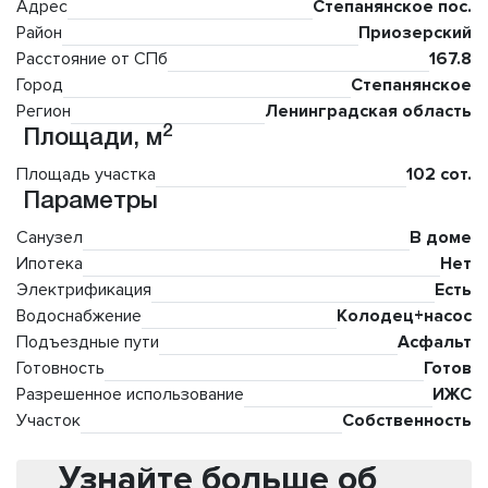
Адрес
Степанянское пос.
Район
Приозерский
Расстояние от СПб
167.8
Город
Степанянское
Регион
Ленинградская область
2
Площади, м
Площадь участка
102 сот.
Параметры
Санузел
В доме
Ипотека
Нет
Электрификация
Есть
Водоснабжение
Колодец+насос
Подъездные пути
Асфальт
Готовность
Готов
Разрешенное использование
ИЖС
Участок
Собственность
Узнайте больше об