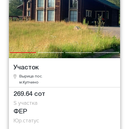
Участок
Вырица пос.
м.Купчино
269.64 сот
S участка
ФЕР
Юр.статус