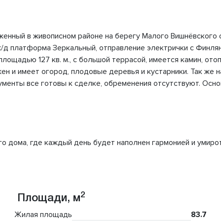
енный в живописном районе на берегу Малого Вишнёвского оз
 ж/д платформа Зеркальный, отправление электрички с Финля
ощадью 127 кв. м., с большой террасой, имеется камин, отоп
жен и имеет огород, плодовые деревья и кустарники. Так же 
ументы все готовы к сделке, обременения отсутствуют. Осно
го дома, где каждый день будет наполнен гармонией и умиро
2
Площади, м
Жилая площадь
83.7