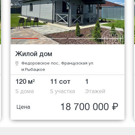
Жилой дом
Федоровское пос., Французская ул.
м.Рыбацкое
120 м
11 сот
1
2
S дома
S участка
Этажей
18 700 000 ₽
Цена