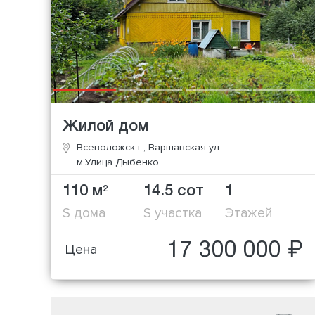
Жилой дом
Всеволожск г., Варшавская ул.
м.Улица Дыбенко
110 м
14.5 сот
1
2
S дома
S участка
Этажей
17 300 000 ₽
Цена