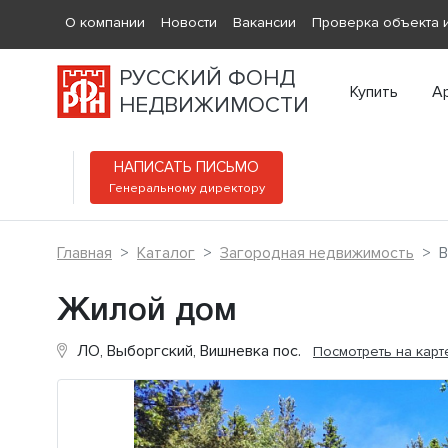
О компании
Новости
Вакансии
Проверка объекта и
РУССКИЙ ФОНД
Купить
А
НЕДВИЖИМОСТИ
НАПИСАТЬ ПИСЬМО
Генеральному директору
Главная
Каталог
Загородная недвижимость
В
Жилой дом
ЛО, Выборгский, Вишневка пос.
Посмотреть на карт