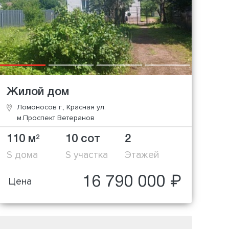
Жилой дом
Ломоносов г., Красная ул.
м.Проспект Ветеранов
110 м
10 сот
2
2
S дома
S участка
Этажей
16 790 000 ₽
Цена