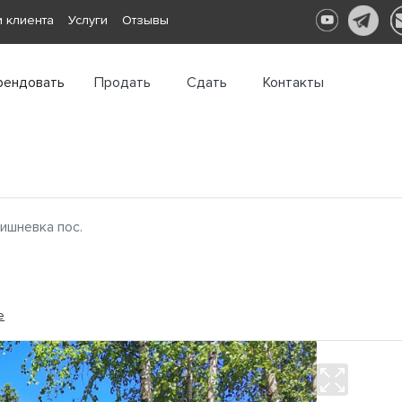
 клиента
Услуги
Отзывы
рендовать
Продать
Сдать
Контакты
ишневка пос.
е