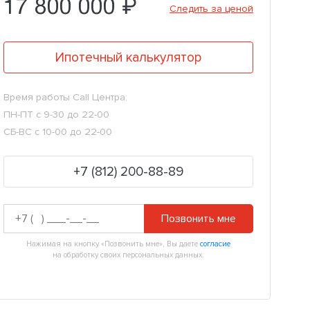
17 800 000 ₽
Следить за ценой
Ипотечный калькулятор
Время работы Call Центра:
ПН-ПТ с 9-30 до 22-00
СБ-ВС с 10-00 до 22-00
+7 (812) 200-88-89
Позвонить мне
Нажимая на кнопку «Позвонить мне», Вы даете
согласие
на обработку своих персональных данных.