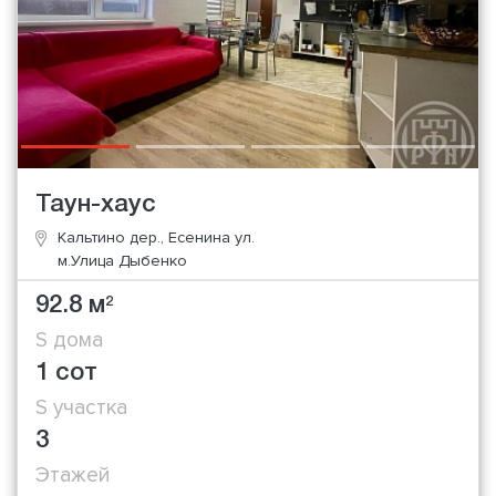
Таун-хаус
Кальтино дер., Есенина ул.
м.Улица Дыбенко
92.8 м
2
S дома
1 сот
S участка
3
Этажей