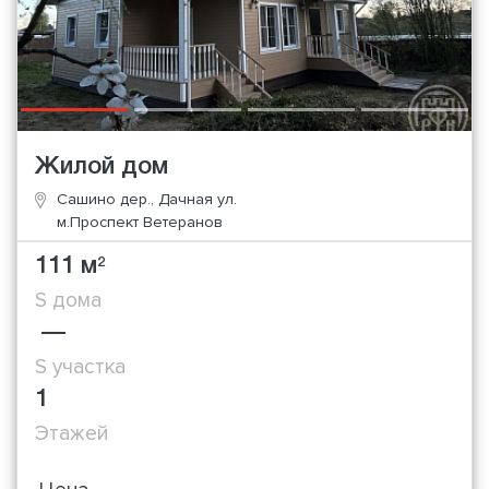
Жилой дом
Сашино дер., Дачная ул.
м.Проспект Ветеранов
111 м
2
S дома
—
S участка
1
Этажей