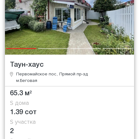
Таун-хаус
Первомайское пос., Прямой пр-зд
м.Беговая
65.3 м
2
S дома
1.39 сот
S участка
2