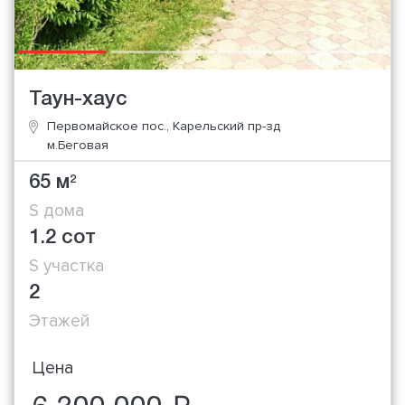
Таун-хаус
Первомайское пос., Карельский пр-зд
м.Беговая
65 м
2
S дома
1.2 сот
S участка
2
Этажей
Цена