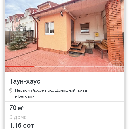
Таун-хаус
Первомайское пос., Домашний пр-зд
м.Беговая
70 м
2
S дома
1.16 сот