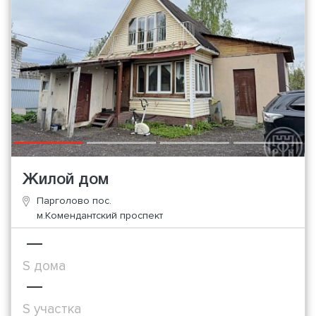
Жилой дом
Парголово пос.
м.Комендантский проспект
—
S дома
—
S участка