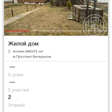
Жилой дом
Котлин КМОЛЗ снт
м.Проспект Ветеранов
—
S дома
—
S участка
2
Этажей