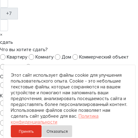
+7
×
сдать
Что вы хотите сдать?
Квартиру
Комнату
Дом
Коммерческий объект
Студию
Часть дома
Этот сайт использует файлы cookie для улучшения
Скольки комнатная квартира?
пользовательского опыта. Cookie - это небольшие
1 к-кв.
2 к-кв.
3 к-кв.
текстовые файлы, которые сохраняются на вашем
устройстве и помогают нам запоминать ваши
Какой тип коммерческой недвижимости вы хотите сдать?
предпочтения, анализировать посещаемость сайта и
Гаражи
Земельный участок
предоставлять более персонализированный контент.
Использование файлов cookie позволяет нам
Квартира под коммерческие цели
сделать сайт удобнее для вас.
Политика
конфиденциальности
Общественное питание
Офис
Производство
Принять
Отказаться
Склад
Сфера услуг
Торговое помещение