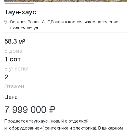
Таун-хаус
Верхняя Ропша СНТ,Ропшинское сельское поселение,
Солнечная ул
58.3 м
2
S дома
1 сот
S участка
2
Этажей
Цена
7 999 000 ₽
Продается таунхаус , новый с отделкой
и оборудованием( сантехника и электрика). В шикарном