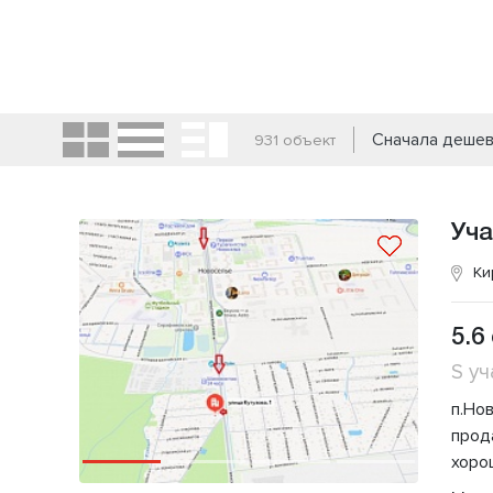
Сначала деше
931 объект
Уча
Ки
5.6
S уч
п.Но
прод
хоро