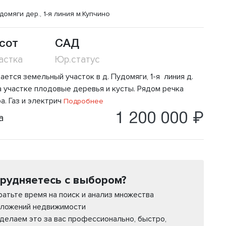
домяги дер., 1-я линия
м.Купчино
 сот
САД
астка
Юр.статус
ется земельный участок в д. Пудомяги, 1-я линия д.
а участке плодовые деревья и кусты. Рядом речка
. Газ и электрич
Подробнее
1 200 000 ₽
а
рудняетесь с выбором?
ратьте время на поиск и анализ множества
ложений недвижимости
делаем это за вас профессионально, быстро,