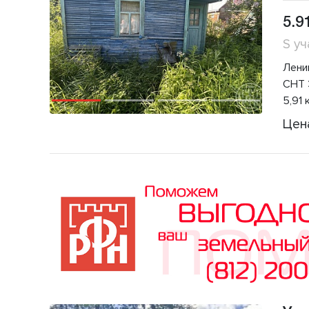
5.9
S уч
Ленин
СНТ 
5,91 
Цен