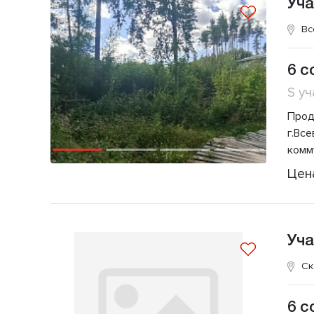
Уча
Вс
6 с
S уч
Прод
г.Вс
комм
Цен
Уча
Ск
6 с