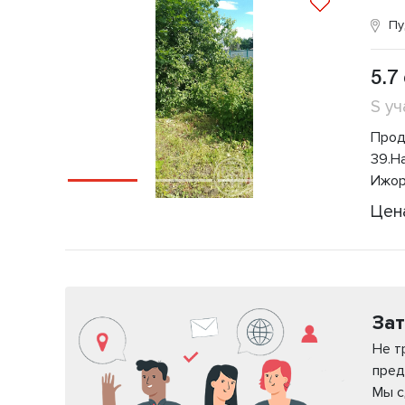
Пу
5.7
S уч
Прода
39.Н
Ижора
Цен
Зат
Не т
пред
Мы с