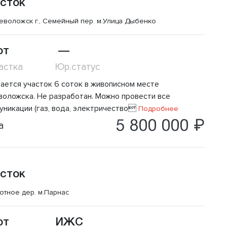
сток
еволожск г., Семейный пер.
м.Улица Дыбенко
от
—
астка
Юр.статус
ается участок 6 соток в живописном месте
еволожска. Не разработан. Можно провести все
уникации (газ, вода, электричество
Подробнее
5 800 000 ₽
а
сток
отное дер.
м.Парнас
от
ИЖС