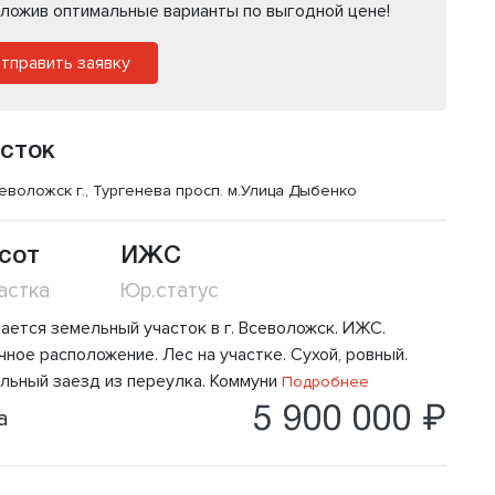
ложив оптимальные варианты по выгодной цене!
тправить заявку
сток
еволожск г., Тургенева просп.
м.Улица Дыбенко
 сот
ИЖС
астка
Юр.статус
ается земельный участок в г. Всеволожск. ИЖС.
ное расположение. Лес на участке. Сухой, ровный.
льный заезд из переулка. Коммуни
Подробнее
5 900 000 ₽
а