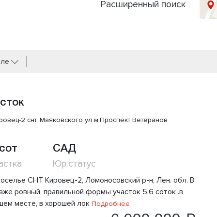
Расширенный поиск
вле
сток
ровец-2 снт, Маяковского ул
м.Проспект Ветеранов
 сот
САД
астка
Юр.статус
воселье СНТ Кировец-2, Ломоносовский р-н, Лен. обл. В
аже ровный, правильной формы участок 5.6 соток .в
шем месте, в хорошей лок
Подробнее