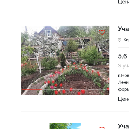
Цен
Уча
Ки
5.6
S уч
п.Но
Лени
форм
Цен
Уча