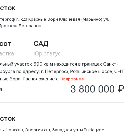
сток
тергоф г., сдт Красные Зори Ключевая (Марьино) ул.
Проспект Ветеранов
 сот
САД
астка
Юр.статус
льный участок 590 кв м находится в границах Санкт-
рбурга по адресу: г. Петергоф, Ропшинское шоссе, СНТ
сные Зори. Расположение с
Подробнее
3 800 000 ₽
а
сток
ры-1 массив, Энергия снт, Западная ул.
м.Рыбацкое