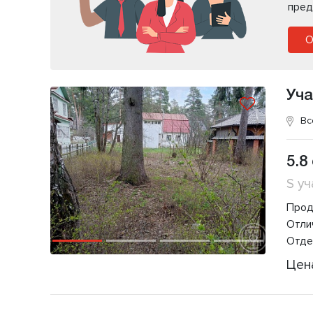
пред
О
Уча
Вс
5.8
S уч
Прод
Отлич
Отде
Цен