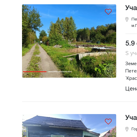
Уча
Пе
м.
5.9
S уч
Земе
Пете
`Кра
Цен
Уча
Го