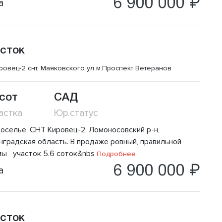
6 900 000 ₽
а
сток
ровец-2 снт, Маяковского ул
м.Проспект Ветеранов
 сот
САД
астка
Юр.статус
воселье, СНТ Кировец-2, Ломоносовский р-н,
нградская область. В продаже ровный, правильной
ы участок 5.6 соток&nbs
Подробнее
6 900 000 ₽
а
сток