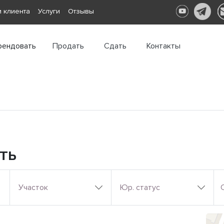
 клиента
Услуги
Отзывы
рендовать
Продать
Сдать
Контакты
ть
Участок
Юр. статус