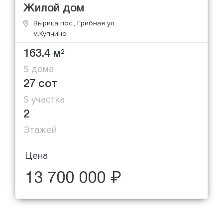
Жилой дом
Вырица пос., Грибная ул.
м.Купчино
163.4 м
2
S дома
27 сот
S участка
2
Этажей
Цена
13 700 000 ₽