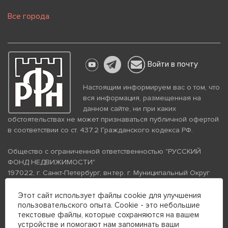
Все города
Войти в почту
Настоящим информируем вас о том, что
вся информация, размещенная на
данном сайте, ни при каких
обстоятельствах не может признаваться публичной офертой
в соответствии со ст. 437.2 Гражданского кодекса РФ.
Общество с ограниченной ответственностью "РУССКИЙ
ФОНД НЕДВИЖИМОСТИ"
197022, г. Санкт-Петербург, вн.тер. г. Муниципальный Округ
Аптекарский Остров, ул. Петропавловская, дом 8, литера А,
помещение 26Н, комната 103
Этот сайт использует файлы cookie для улучшения
пользовательского опыта. Cookie - это небольшие
ИНН 7813672570 КПП 781301001 ОГРН 1237800058870
текстовые файлы, которые сохраняются на вашем
Политика конфиденциальности
Политика обработки
устройстве и помогают нам запоминать ваши
персональных данных