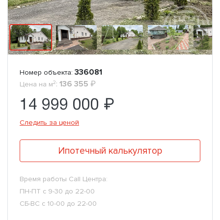
336081
Номер объекта:
2
:
136 355
₽
Цена на м
14 999 000 ₽
Следить за ценой
Ипотечный калькулятор
Время работы Call Центра:
ПН-ПТ с 9-30 до 22-00
СБ-ВС с 10-00 до 22-00