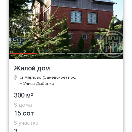
Жилой дом
ст Мяглово (Заневское) пос.
м.Улица Дыбенко
300 м
2
S дома
15 сот
S участка
3