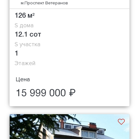
м.Проспект Ветеранов
126 м
2
S дома
12.1 сот
S участка
1
Этажей
Цена
15 999 000 ₽