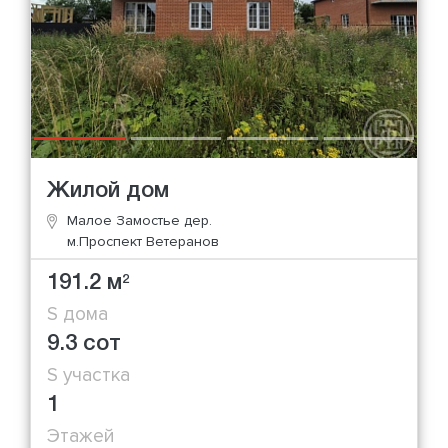
Жилой дом
Малое Замостье дер.
м.Проспект Ветеранов
191.2 м
2
S дома
9.3 сот
S участка
1
Этажей