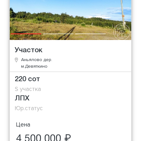
Участок
Аньялово дер.
м.Девяткино
220 сот
S участка
ЛПХ
Юр.статус
Цена
4 500 000 ₽