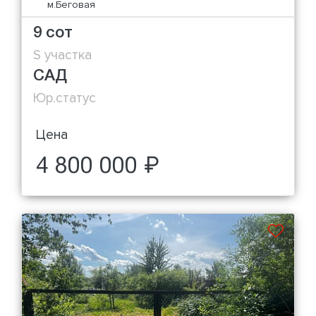
м.Беговая
9 сот
S участка
САД
Юр.статус
Цена
4 800 000 ₽