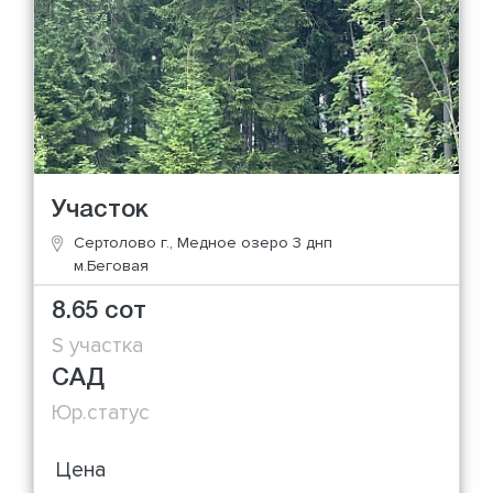
Участок
Сертолово г., Медное озеро 3 днп
м.Беговая
8.65 сот
S участка
САД
Юр.статус
Цена