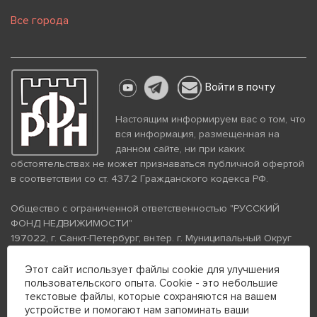
Все города
Войти в почту
Настоящим информируем вас о том, что
вся информация, размещенная на
данном сайте, ни при каких
обстоятельствах не может признаваться публичной офертой
в соответствии со ст. 437.2 Гражданского кодекса РФ.
Общество с ограниченной ответственностью "РУССКИЙ
ФОНД НЕДВИЖИМОСТИ"
197022, г. Санкт-Петербург, вн.тер. г. Муниципальный Округ
Аптекарский Остров, ул. Петропавловская, дом 8, литера А,
помещение 26Н, комната 103
Этот сайт использует файлы cookie для улучшения
пользовательского опыта. Cookie - это небольшие
ИНН 7813672570 КПП 781301001 ОГРН 1237800058870
текстовые файлы, которые сохраняются на вашем
Политика конфиденциальности
Политика обработки
устройстве и помогают нам запоминать ваши
персональных данных