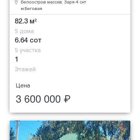
Белоостров массив, Заря-4 снт
м.Беговая
82.3 м
2
S дома
6.64 сот
S участка
1
Этажей
Цена
3 600 000 ₽