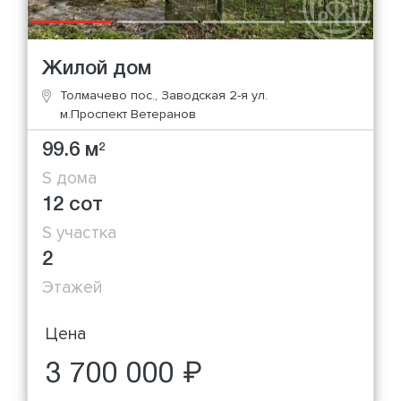
Жилой дом
Толмачево пос., Заводская 2-я ул.
м.Проспект Ветеранов
99.6 м
2
S дома
12 сот
S участка
2
Этажей
Цена
3 700 000 ₽