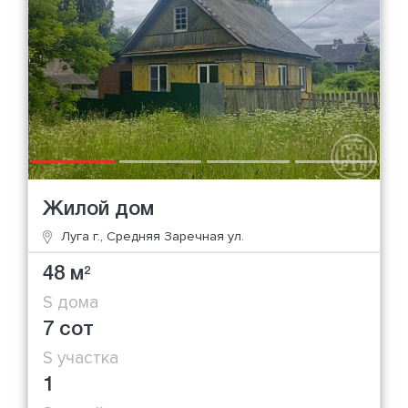
Жилой дом
Луга г., Средняя Заречная ул.
48 м
2
S дома
7 сот
S участка
1