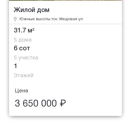
Жилой дом
Южные высоты тсн, Медовая ул.
31.7 м
2
S дома
6 сот
S участка
1
Этажей
Цена
3 650 000 ₽