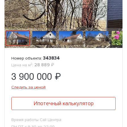
343834
Номер объекта:
2
:
28 889
₽
Цена на м
3 900 000 ₽
Следить за ценой
Ипотечный калькулятор
Время работы Call Центра:
ПН-ПТ с 9-30 до 22-00