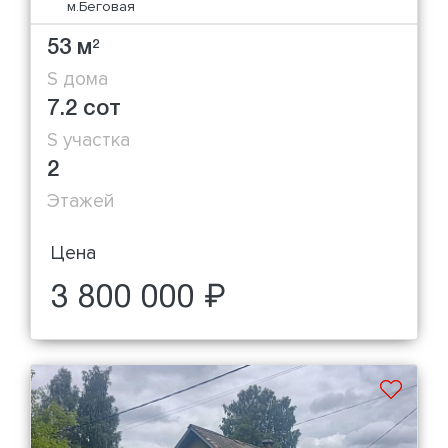
м.Беговая
53 м
2
S дома
7.2 сот
S участка
2
Этажей
Цена
3 800 000 ₽