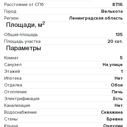
Расстояние от СПб
87.16
Город
Велькота
Регион
Ленинградская область
2
Площади, м
Общая площадь
135
Площадь участка
20 сот.
Параметры
Комнат
5
Санузел
На улице
Этажей
1
Ипотека
Нет
Отделка
Обои
Отопление
Печь
Электрификация
Есть
Канализация
Нет
Водоснабжение
Скважина
Стены
Бревна
Крыша
Ондулин